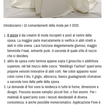
Introduciamo i 10 comandamenti della moda per il 2025.
Il pizzo
è dai creatori di moda riscoperti e posti al centro della
sposa. La maggior parte marcatamente si verifica in abiti stretti e
abiti in stile sirena. Lace funziona elegantemente glamour, maggio
femminile Freak, entrambi punk. A seconda di quale stile di nozze
che si desidera.
abito da sposa corto termina appena sopra il ginocchio o addirittura
superiore, nel bel mezzo delle cosce. “Weddings Fashion” quest’anno
propone versioni innovative di abiti corti. Nei colori appaiono nuovi
colori come il blu, il grigio, albicocca, bianco guadagnando sfumature
a seconda tono della pelle della sposa.
Le domande di fiori sono la tendenza in tutte le forme, dimensioni e
disegni. Possono essere semplici piccoli fiori, o fiori enormi. Per i
materiali di quest’anno sono i tessuti desiderabili di diversa
consistenza, è anche possibile monocromatico. Applicazione Fiore è