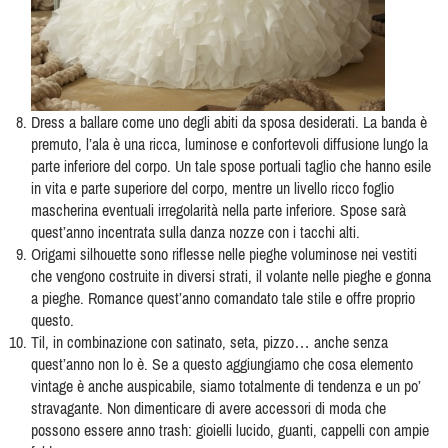
Dress a ballare come uno degli abiti da sposa desiderati. La banda è
premuto, l’ala è una ricca, luminose e confortevoli diffusione lungo la
parte inferiore del corpo. Un tale spose portuali taglio che hanno esile
in vita e parte superiore del corpo, mentre un livello ricco foglio
mascherina eventuali irregolarità nella parte inferiore. Spose sarà
quest’anno incentrata sulla danza nozze con i tacchi alti.
Origami silhouette sono riflesse nelle pieghe voluminose nei vestiti
che vengono costruite in diversi strati, il volante nelle pieghe e gonna
a pieghe. Romance quest’anno comandato tale stile e offre proprio
questo.
Til, in combinazione con satinato, seta, pizzo… anche senza
quest’anno non lo è. Se a questo aggiungiamo che cosa elemento
vintage è anche auspicabile, siamo totalmente di tendenza e un po’
stravagante. Non dimenticare di avere accessori di moda che
possono essere anno trash: gioielli lucido, guanti, cappelli con ampie