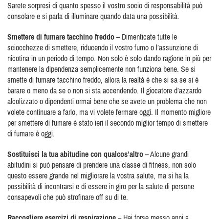
Sarete sorpresi di quanto spesso il vostro socio di responsabilità può
consolare e si parla di illuminare quando data una possibilità.
Smettere di fumare tacchino freddo
– Dimenticate tutte le
sciocchezze di smettere, riducendo il vostro fumo o l’assunzione di
nicotina in un periodo di tempo. Non solo è solo dando ragione in più per
mantenere la dipendenza semplicemente non funziona bene. Se si
smette di fumare tacchino freddo, allora la realtà è che si sa se si è
barare o meno da se o non si sta accendendo. Il giocatore d’azzardo
alcolizzato o dipendenti ormai bene che se avete un problema che non
volete continuare a farlo, ma vi volete fermare oggi. Il momento migliore
per smettere di fumare è stato ieri il secondo miglior tempo di smettere
di fumare è oggi.
Sostituisci la tua abitudine con qualcos’altro
– Alcune grandi
abitudini si può pensare di prendere una classe di fitness, non solo
questo essere grande nel migliorare la vostra salute, ma si ha la
possibilità di incontrarsi e di essere in giro per la salute di persone
consapevoli che può strofinare off su di te.
Raccogliere esercizi di respirazione
– Hai forse messo anni a