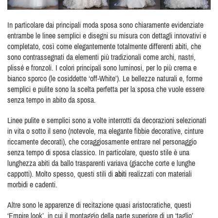
In particolare dai principali moda sposa sono chiaramente evidenziate
entrambe le linee semplici e disegni su misura con dettagli innovativi e
completato, così come elegantemente totalmente differenti abiti, che
sono contrassegnati da elementi più tradizionali come archi, nastri,
plissé e fronzoli. I colori principali sono luminosi, per lo più crema e
bianco sporco (le cosiddette ‘off-White’). Le bellezze naturali e, forme
semplici e pulite sono la scelta perfetta per la sposa che vuole essere
senza tempo in abito da sposa.
Linee pulite e semplici sono a volte interrotti da decorazioni selezionati
in vita o sotto il seno (notevole, ma elegante fibbie decorative, cinture
riccamente decorati), che coraggiosamente entrare nel personaggio
senza tempo di sposa classico. In particolare, questo stile è una
lunghezza abiti da ballo trasparenti variava (giacche corte e lunghe
cappotti). Molto spesso, questi stili di
abiti
realizzati con materiali
morbidi e cadenti.
Altre sono le apparenze di recitazione quasi aristocratiche, questi
‘Empire look’, in cui il montaggio della parte superiore di un ‘taglio’