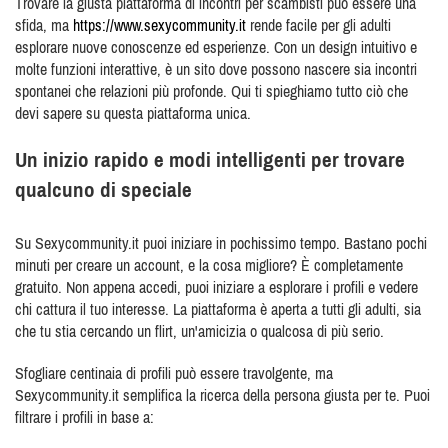
Trovare la giusta piattaforma di incontri per scambisti può essere una
sfida, ma
https://www.sexycommunity.it
rende facile per gli adulti
esplorare nuove conoscenze ed esperienze. Con un design intuitivo e
molte funzioni interattive, è un sito dove possono nascere sia incontri
spontanei che relazioni più profonde. Qui ti spieghiamo tutto ciò che
devi sapere su questa piattaforma unica.
Un inizio rapido e modi intelligenti per trovare
qualcuno di speciale
Su Sexycommunity.it puoi iniziare in pochissimo tempo. Bastano pochi
minuti per creare un account, e la cosa migliore? È completamente
gratuito. Non appena accedi, puoi iniziare a esplorare i profili e vedere
chi cattura il tuo interesse. La piattaforma è aperta a tutti gli adulti, sia
che tu stia cercando un flirt, un'amicizia o qualcosa di più serio.
Sfogliare centinaia di profili può essere travolgente, ma
Sexycommunity.it semplifica la ricerca della persona giusta per te. Puoi
filtrare i profili in base a: