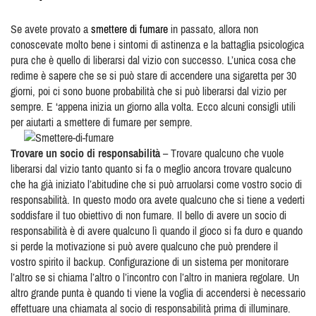
Se avete provato a
smettere di fumare
in passato, allora non
conoscevate molto bene i sintomi di astinenza e la battaglia psicologica
pura che è quello di liberarsi dal vizio con successo. L’unica cosa che
redime è sapere che se si può stare di accendere una sigaretta per 30
giorni, poi ci sono buone probabilità che si può liberarsi dal vizio per
sempre. E ‘appena inizia un giorno alla volta. Ecco alcuni consigli utili
per aiutarti a smettere di fumare per sempre.
Trovare un socio di responsabilità
– Trovare qualcuno che vuole
liberarsi dal vizio tanto quanto si fa o meglio ancora trovare qualcuno
che ha già iniziato l’abitudine che si può arruolarsi come vostro socio di
responsabilità. In questo modo ora avete qualcuno che si tiene a vederti
soddisfare il tuo obiettivo di non fumare. Il bello di avere un socio di
responsabilità è di avere qualcuno lì quando il gioco si fa duro e quando
si perde la motivazione si può avere qualcuno che può prendere il
vostro spirito il backup. Configurazione di un sistema per monitorare
l’altro se si chiama l’altro o l’incontro con l’altro in maniera regolare. Un
altro grande punta è quando ti viene la voglia di accendersi è necessario
effettuare una chiamata al socio di responsabilità prima di illuminare.