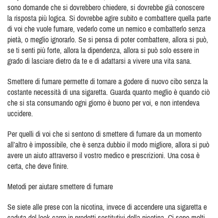
sono domande che si dovrebbero chiedere, si dovrebbe già conoscere
la risposta più logica. Si dovrebbe agire subito e combattere quella parte
di voi che vuole fumare, vederlo come un nemico e combatterlo senza
pietà, o meglio ignorarlo. Se si pensa di poter combattere, allora si può,
se ti senti più forte, allora la dipendenza, allora si può solo essere in
grado di lasciare dietro da te e di adattarsi a vivere una vita sana.
Smettere di fumare permette di tornare a godere di nuovo cibo senza la
costante necessità di una sigaretta. Guarda quanto meglio è quando ciò
che si sta consumando ogni giorno è buono per voi, e non intendeva
uccidere.
Per quelli di voi che si sentono di smettere di fumare da un momento
all’altro è impossibile, che è senza dubbio il modo migliore, allora si può
avere un aiuto attraverso il vostro medico e prescrizioni. Una cosa è
certa, che deve finire.
Metodi per aiutare smettere di fumare
Se siete alle prese con la nicotina, invece di accendere una sigaretta e
caduta del look carro in prodotti sostitutivi della nicotina. Ci sono molti