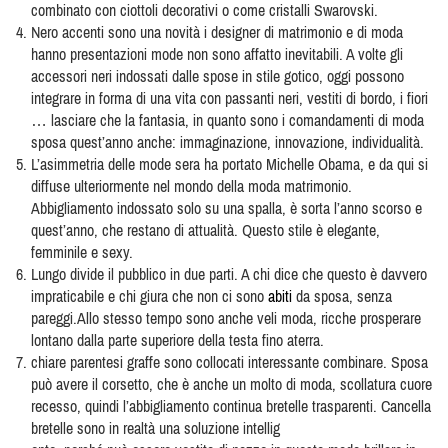
combinato con ciottoli decorativi o come cristalli Swarovski.
Nero accenti sono una novità i designer di matrimonio e di moda
hanno presentazioni mode non sono affatto inevitabili. A volte gli
accessori neri indossati dalle spose in stile gotico, oggi possono
integrare in forma di una vita con passanti neri, vestiti di bordo, i fiori
… lasciare che la fantasia, in quanto sono i comandamenti di moda
sposa quest’anno anche: immaginazione, innovazione, individualità.
L’asimmetria delle mode sera ha portato Michelle Obama, e da qui si
diffuse ulteriormente nel mondo della moda matrimonio.
Abbigliamento indossato solo su una spalla, è sorta l’anno scorso e
quest’anno, che restano di attualità. Questo stile è elegante,
femminile e sexy.
Lungo divide il pubblico in due parti. A chi dice che questo è davvero
impraticabile e chi giura che non ci sono
abiti
da sposa, senza
pareggi.Allo stesso tempo sono anche veli moda, ricche prosperare
lontano dalla parte superiore della testa fino aterra.
chiare parentesi graffe sono collocati interessante combinare. Sposa
può avere il corsetto, che è anche un molto di moda, scollatura cuore
recesso, quindi l’abbigliamento continua bretelle trasparenti. Cancella
bretelle sono in realtà una soluzione intellig